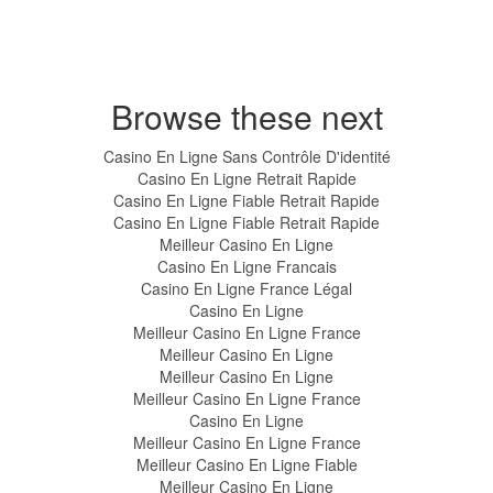
Browse these next
Casino En Ligne Sans Contrôle D'identité
Casino En Ligne Retrait Rapide
Casino En Ligne Fiable Retrait Rapide
Casino En Ligne Fiable Retrait Rapide
Meilleur Casino En Ligne
Casino En Ligne Francais
Casino En Ligne France Légal
Casino En Ligne
Meilleur Casino En Ligne France
Meilleur Casino En Ligne
Meilleur Casino En Ligne
Meilleur Casino En Ligne France
Casino En Ligne
Meilleur Casino En Ligne France
Meilleur Casino En Ligne Fiable
Meilleur Casino En Ligne