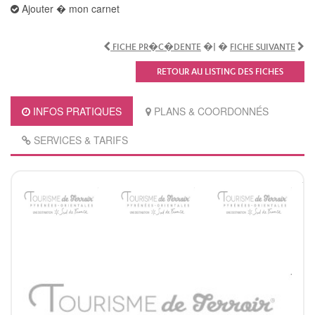
Ajouter � mon carnet
FICHE PR�C�DENTE
�| �
FICHE SUIVANTE
RETOUR AU LISTING DES FICHES
INFOS PRATIQUES
PLANS & COORDONNÉS
SERVICES & TARIFS