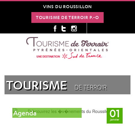
VINS DU ROUSSILLON
TOURISME DE TERROIR P.-O
TOURISME
DE TERROIR
01
Agenda
janvier