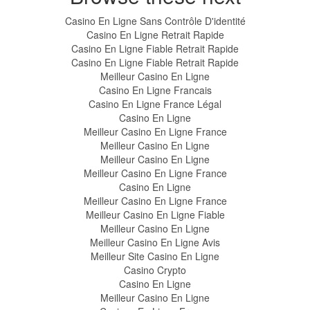
Casino En Ligne Sans Contrôle D'identité
Casino En Ligne Retrait Rapide
Casino En Ligne Fiable Retrait Rapide
Casino En Ligne Fiable Retrait Rapide
Meilleur Casino En Ligne
Casino En Ligne Francais
Casino En Ligne France Légal
Casino En Ligne
Meilleur Casino En Ligne France
Meilleur Casino En Ligne
Meilleur Casino En Ligne
Meilleur Casino En Ligne France
Casino En Ligne
Meilleur Casino En Ligne France
Meilleur Casino En Ligne Fiable
Meilleur Casino En Ligne
Meilleur Casino En Ligne Avis
Meilleur Site Casino En Ligne
Casino Crypto
Casino En Ligne
Meilleur Casino En Ligne