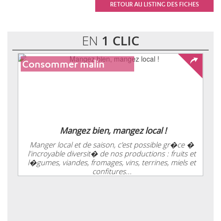
RETOUR AU LISTING DES FICHES
EN
1 CLIC
Consommer malin
Mangez bien, mangez local !
Manger local et de saison, c'est possible gr�ce �
l'incroyable diversit� de nos productions : fruits et
l�gumes, viandes, fromages, vins, terrines, miels et
confitures...