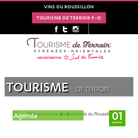
VINS DU ROUSSILLON
TOURISME DE TERROIR P.-O
TOURISME
DE TERROIR
01
Agenda
janvier