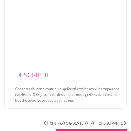
DESCRIPTIF :
Concerts de jazz autour d'un ap�ritif catalan avec les vignerons
can�tois. D�gustations des vins accompagn�es de mises en
bouche avec les producteurs locaux.
FICHE PR�C�DENTE
�| �
FICHE SUIVANTE