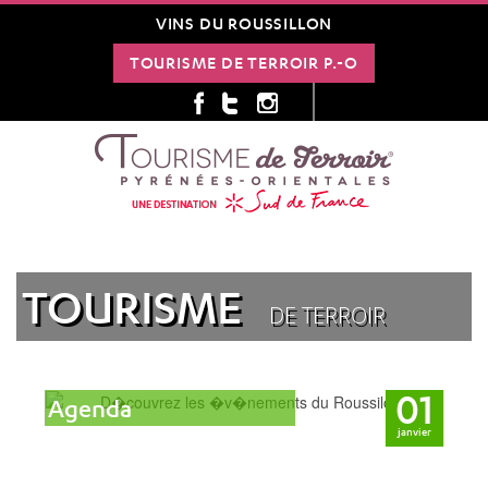
VINS DU ROUSSILLON
TOURISME DE TERROIR P.-O
TOURISME
DE TERROIR
01
Agenda
janvier