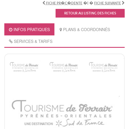
FICHE PR�C�DENTE
�| �
FICHE SUIVANTE
RETOUR AU LISTING DES FICHES
INFOS PRATIQUES
PLANS & COORDONNÉS
SERVICES & TARIFS