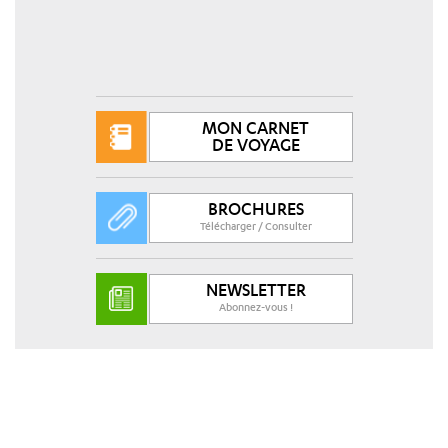
MON CARNET
DE VOYAGE
BROCHURES
Télécharger / Consulter
NEWSLETTER
Abonnez-vous !