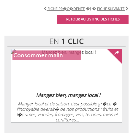
FICHE PR�C�DENTE
�| �
FICHE SUIVANTE
RETOUR AU LISTING DES FICHES
EN
1 CLIC
Consommer malin
Mangez bien, mangez local !
Manger local et de saison, c'est possible gr�ce �
l'incroyable diversit� de nos productions : fruits et
l�gumes, viandes, fromages, vins, terrines, miels et
confitures...