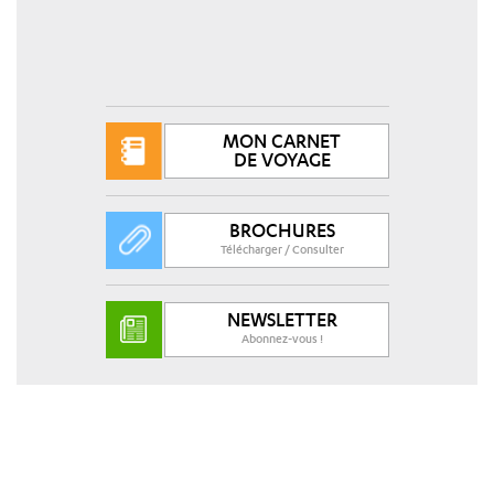
MON CARNET
DE VOYAGE
BROCHURES
Télécharger / Consulter
NEWSLETTER
Abonnez-vous !