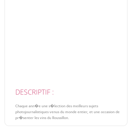
DESCRIPTIF :
Chaque ann�e une s�lection des meilleurs sujets
photojournalistiques venus du monde entier, et une occasion de
pr�senter les vins du Roussillon.