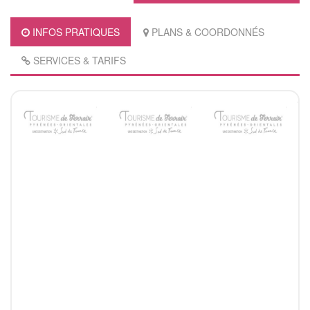
INFOS PRATIQUES
PLANS & COORDONNÉS
SERVICES & TARIFS