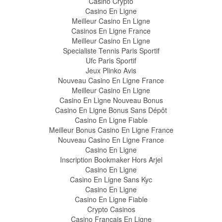
Casino Crypto
Casino En Ligne
Meilleur Casino En Ligne
Casinos En Ligne France
Meilleur Casino En Ligne
Specialiste Tennis Paris Sportif
Ufc Paris Sportif
Jeux Plinko Avis
Nouveau Casino En Ligne France
Meilleur Casino En Ligne
Casino En Ligne Nouveau Bonus
Casino En Ligne Bonus Sans Dépôt
Casino En Ligne Fiable
Meilleur Bonus Casino En Ligne France
Nouveau Casino En Ligne France
Casino En Ligne
Inscription Bookmaker Hors Arjel
Casino En Ligne
Casino En Ligne Sans Kyc
Casino En Ligne
Casino En Ligne Fiable
Crypto Casinos
Casino Francais En Ligne