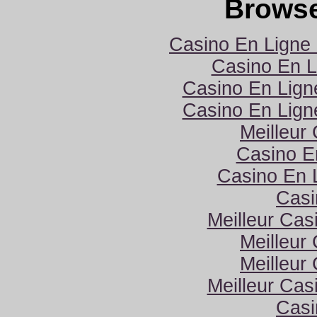
Browse
Casino En Ligne 
Casino En L
Casino En Ligne
Casino En Ligne
Meilleur
Casino E
Casino En 
Casi
Meilleur Cas
Meilleur
Meilleur
Meilleur Cas
Casi