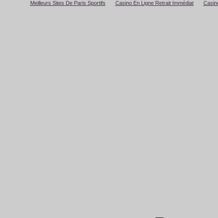
Meilleurs Sites De Paris Sportifs
Casino En Ligne Retrait Immédiat
Casino