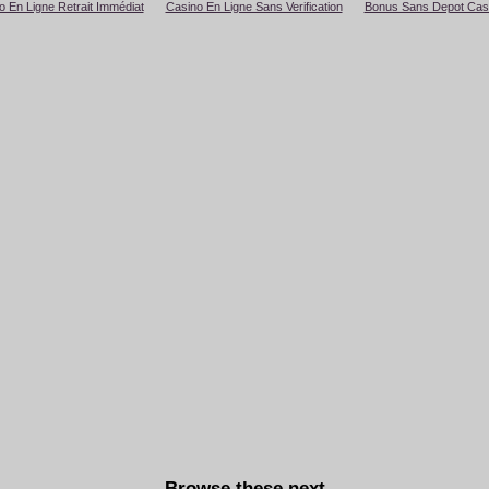
o En Ligne Retrait Immédiat
Casino En Ligne Sans Verification
Bonus Sans Depot Casi
Browse these next