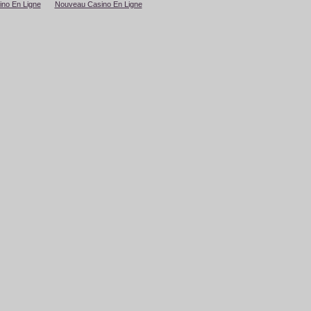
no En Ligne
Nouveau Casino En Ligne