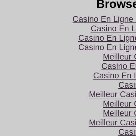
Browse
Casino En Ligne 
Casino En L
Casino En Ligne
Casino En Ligne
Meilleur
Casino E
Casino En 
Casi
Meilleur Cas
Meilleur
Meilleur
Meilleur Cas
Casi