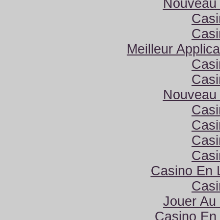
Nouveau 
Casi
Casi
Meilleur Applic
Casi
Casi
Nouveau 
Casi
Casi
Casi
Casi
Casino En 
Casi
Jouer Au
Casino En 