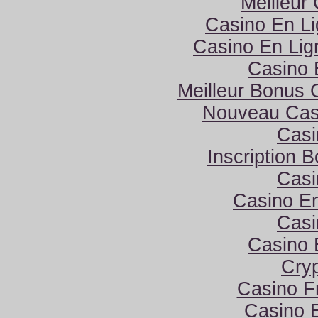
Meilleur
Casino En L
Casino En Li
Casino 
Meilleur Bonus 
Nouveau Cas
Casi
Inscription 
Casi
Casino E
Casi
Casino 
Cry
Casino F
Casino 