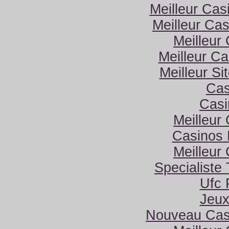
Meilleur Cas
Meilleur Cas
Meilleur
Meilleur Ca
Meilleur Si
Cas
Casi
Meilleur
Casinos 
Meilleur
Specialiste 
Ufc 
Jeux
Nouveau Cas