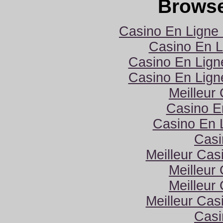
Browse
Casino En Ligne 
Casino En L
Casino En Ligne
Casino En Ligne
Meilleur
Casino E
Casino En 
Casi
Meilleur Cas
Meilleur
Meilleur
Meilleur Cas
Casi