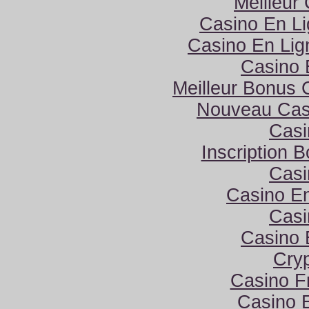
Meilleur
Casino En L
Casino En Li
Casino 
Meilleur Bonus 
Nouveau Cas
Casi
Inscription 
Casi
Casino E
Casi
Casino 
Cry
Casino F
Casino 