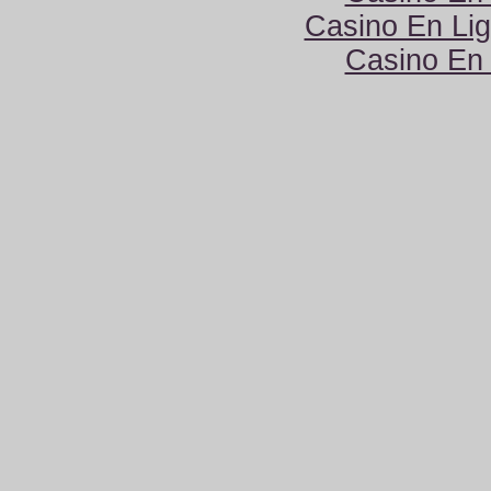
Casino En Lig
Casino En 