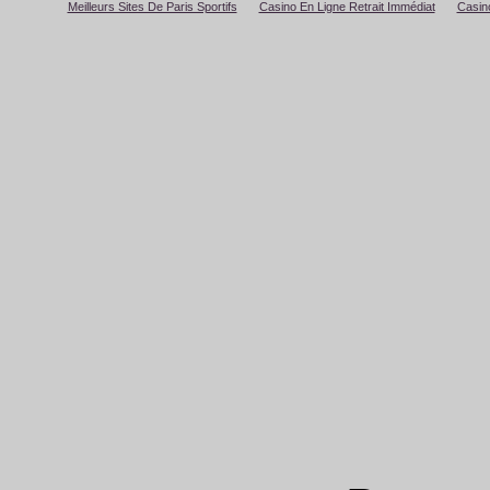
Meilleurs Sites De Paris Sportifs
Casino En Ligne Retrait Immédiat
Casino