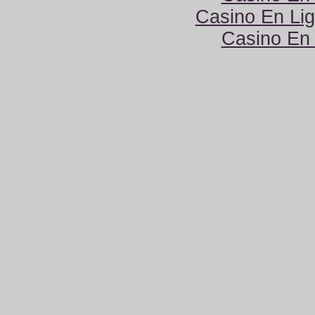
Casino En Lig
Casino En 