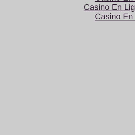
Casino En Lig
Casino En 