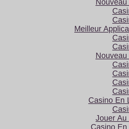
Nouveau 
Casi
Casi
Meilleur Applic
Casi
Casi
Nouveau 
Casi
Casi
Casi
Casi
Casino En 
Casi
Jouer Au
Casino En 