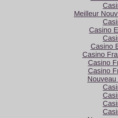
Casi
Meilleur Nou
Casi
Casino E
Casi
Casino 
Casino Fra
Casino F
Casino F
Nouveau 
Casi
Casi
Casi
Casi