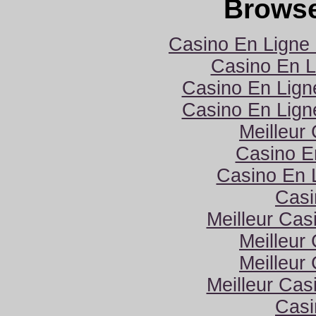
Browse
Casino En Ligne 
Casino En L
Casino En Ligne
Casino En Ligne
Meilleur
Casino E
Casino En 
Casi
Meilleur Cas
Meilleur
Meilleur
Meilleur Cas
Casi