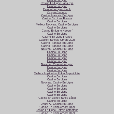
Casino En Ligne
Casino En Ligne Sans Kyc
Casino En Ligne
Casino En Ligne Fiable
Crypto Casinos
Casino Francais En Ligne
Casino En Ligne France
Casino En Ligne
Meilleur Nouveau Casino En Ligne
Casino En Ligne
Casino En Ligne Neosurf
Casino En Ligne
Casino En Ligne France
Casino Français Crypto 2026
Casino Francais En Ligne
Casino Francais En Ligne
Nouveau Casino En Ligne
Casino En Ligne
Casino En Ligne
Casino En Ligne
Casino En Ligne
Nouveau Casino En Ligne
Casino En Ligne
Casino En Ligne
Meilleur Application Poker Argent Réel
Casino En Ligne
Casino En Ligne
Nouveau Casino En Ligne
Casino En Ligne
Casino En Ligne
Casino En Ligne
Casino En Ligne
Casino En Ligne France Légal
Casino En Ligne
Jouer Au Casino En Ligne
Casino En Ligne Argent Réel
Casino En Ligne Retrait Instantané
Casino En Ligne Argent Réel