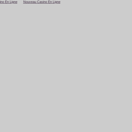
no En Ligne
Nouveau Casino En Ligne