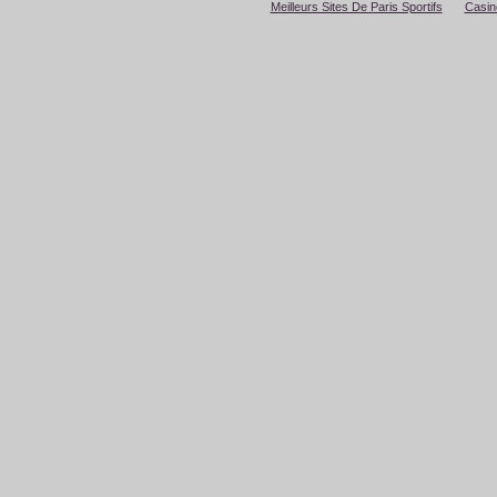
Meilleurs Sites De Paris Sportifs
Casin