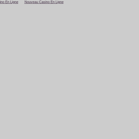
no En Ligne
Nouveau Casino En Ligne