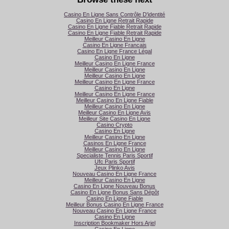
Casino En Ligne Sans Contrôle D'identité
Casino En Ligne Retrait Rapide
Casino En Ligne Fiable Retrait Rapide
Casino En Ligne Fiable Retrait Rapide
Meilleur Casino En Ligne
Casino En Ligne Francais
Casino En Ligne France Légal
Casino En Ligne
Meilleur Casino En Ligne France
Meilleur Casino En Ligne
Meilleur Casino En Ligne
Meilleur Casino En Ligne France
Casino En Ligne
Meilleur Casino En Ligne France
Meilleur Casino En Ligne Fiable
Meilleur Casino En Ligne
Meilleur Casino En Ligne Avis
Meilleur Site Casino En Ligne
Casino Crypto
Casino En Ligne
Meilleur Casino En Ligne
Casinos En Ligne France
Meilleur Casino En Ligne
Specialiste Tennis Paris Sportif
Ufc Paris Sportif
Jeux Plinko Avis
Nouveau Casino En Ligne France
Meilleur Casino En Ligne
Casino En Ligne Nouveau Bonus
Casino En Ligne Bonus Sans Dépôt
Casino En Ligne Fiable
Meilleur Bonus Casino En Ligne France
Nouveau Casino En Ligne France
Casino En Ligne
Inscription Bookmaker Hors Arjel