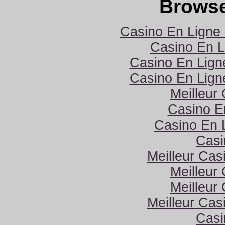
Browse
Casino En Ligne 
Casino En L
Casino En Ligne
Casino En Ligne
Meilleur
Casino E
Casino En 
Casi
Meilleur Cas
Meilleur
Meilleur
Meilleur Cas
Casi