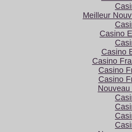
Casi
Meilleur Nou
Casi
Casino E
Casi
Casino 
Casino Fra
Casino F
Casino F
Nouveau 
Casi
Casi
Casi
Casi