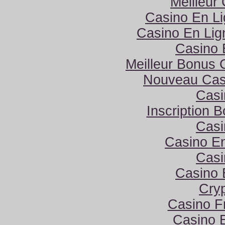
Meilleur
Casino En L
Casino En Li
Casino 
Meilleur Bonus 
Nouveau Cas
Casi
Inscription 
Casi
Casino E
Casi
Casino 
Cry
Casino F
Casino 