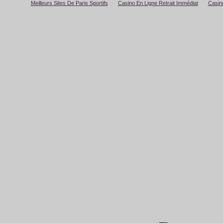
Meilleurs Sites De Paris Sportifs
Casino En Ligne Retrait Immédiat
Casino