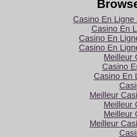
Browse
Casino En Ligne 
Casino En L
Casino En Ligne
Casino En Ligne
Meilleur
Casino E
Casino En 
Casi
Meilleur Cas
Meilleur
Meilleur
Meilleur Cas
Casi