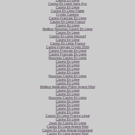
Casino En Ligne
Casino En Ligne Sans Kyc
Casino En Ligne
Casino En Ligne Fiable
Crypto Casinos
Casino Francais En Ligne
Casino En Ligne France
Casino En Ligne
Meilleur Nouveau Casino En Ligne
Casino En Ligne
Casino En Ligne Neosurf
Casino En Ligne
Casino En Ligne France
Casino Français Crypto 2026
Casino Francais En Ligne
Casino Francais En Ligne
Nouveau Casino En Ligne
Casino En Ligne
Casino En Ligne
Casino En Ligne
Casino En Ligne
Nouveau Casino En Ligne
Casino En Ligne
Casino En Ligne
Meilleur Application Poker Argent Réel
Casino En Ligne
Casino En Ligne
Nouveau Casino En Ligne
Casino En Ligne
Casino En Ligne
Casino En Ligne
Casino En Ligne
Casino En Ligne France Légal
Casino En Ligne
Jouer Au Casino En Ligne
Casino En Ligne Argent Réel
Casino En Ligne Retrait Instantané
Casino En Ligne Argent Réel