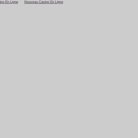
no En Ligne
Nouveau Casino En Ligne