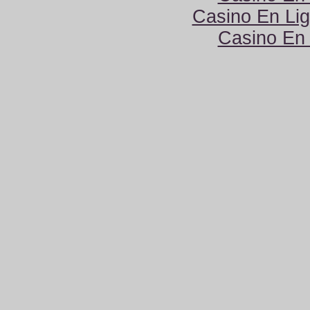
Casino En Lig
Casino En 