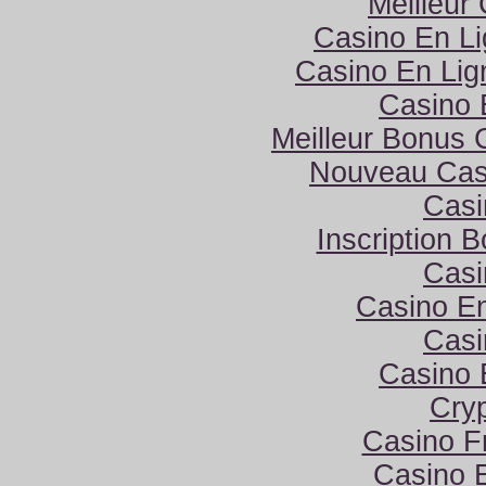
Meilleur
Casino En L
Casino En Li
Casino 
Meilleur Bonus 
Nouveau Cas
Casi
Inscription 
Casi
Casino E
Casi
Casino 
Cry
Casino F
Casino 