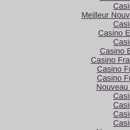
Casi
Meilleur Nou
Casi
Casino E
Casi
Casino 
Casino Fra
Casino F
Casino F
Nouveau 
Casi
Casi
Casi
Casi