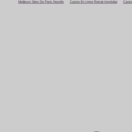
Meilleurs Sites De Paris Sportifs
Casino En Ligne Retrait Immédiat
Casino