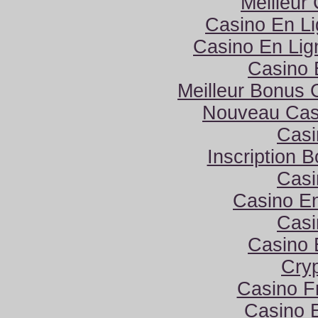
Meilleur
Casino En L
Casino En Li
Casino 
Meilleur Bonus 
Nouveau Cas
Casi
Inscription 
Casi
Casino E
Casi
Casino 
Cry
Casino F
Casino 