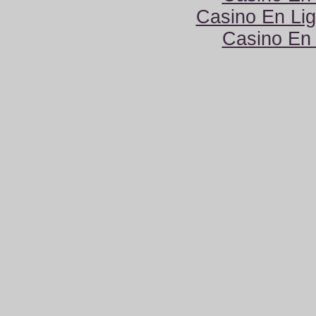
Casino En Lig
Casino En 