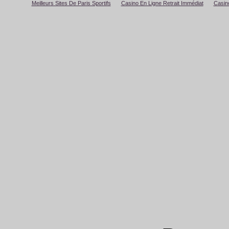
Meilleurs Sites De Paris Sportifs
Casino En Ligne Retrait Immédiat
Casino