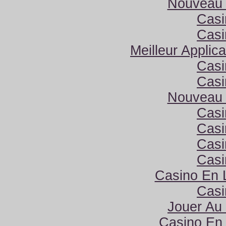
Nouveau 
Casi
Casi
Meilleur Applic
Casi
Casi
Nouveau 
Casi
Casi
Casi
Casi
Casino En 
Casi
Jouer Au
Casino En 