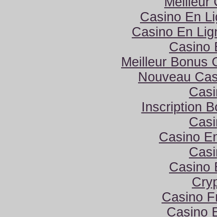
Meilleur
Casino En L
Casino En Li
Casino 
Meilleur Bonus 
Nouveau Cas
Casi
Inscription 
Casi
Casino E
Casi
Casino 
Cry
Casino F
Casino 