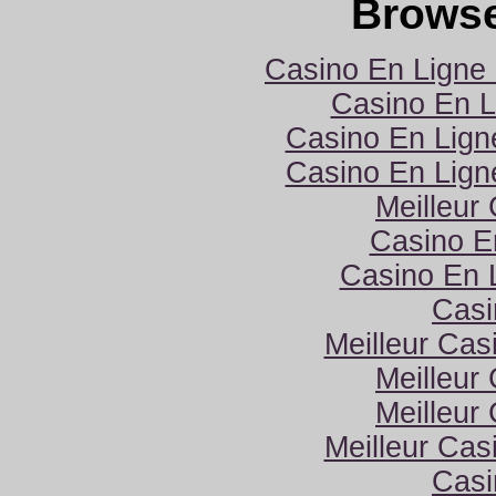
Browse
Casino En Ligne 
Casino En L
Casino En Ligne
Casino En Ligne
Meilleur
Casino E
Casino En 
Casi
Meilleur Cas
Meilleur
Meilleur
Meilleur Cas
Casi