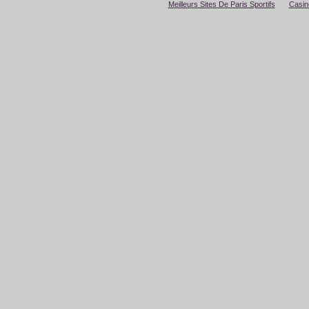
Meilleurs Sites De Paris Sportifs
Casin