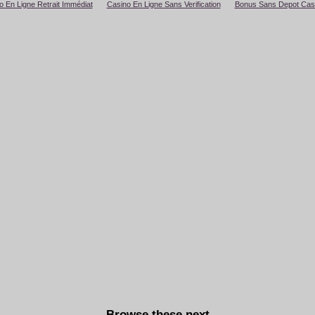
o En Ligne Retrait Immédiat
Casino En Ligne Sans Verification
Bonus Sans Depot Casi
Browse these next