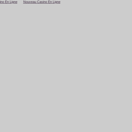
no En Ligne
Nouveau Casino En Ligne