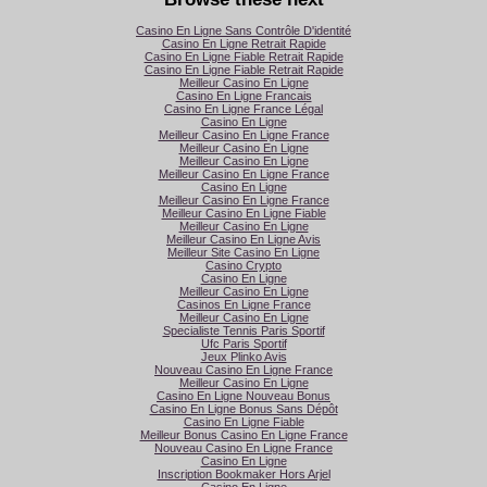
Casino En Ligne Sans Contrôle D'identité
Casino En Ligne Retrait Rapide
Casino En Ligne Fiable Retrait Rapide
Casino En Ligne Fiable Retrait Rapide
Meilleur Casino En Ligne
Casino En Ligne Francais
Casino En Ligne France Légal
Casino En Ligne
Meilleur Casino En Ligne France
Meilleur Casino En Ligne
Meilleur Casino En Ligne
Meilleur Casino En Ligne France
Casino En Ligne
Meilleur Casino En Ligne France
Meilleur Casino En Ligne Fiable
Meilleur Casino En Ligne
Meilleur Casino En Ligne Avis
Meilleur Site Casino En Ligne
Casino Crypto
Casino En Ligne
Meilleur Casino En Ligne
Casinos En Ligne France
Meilleur Casino En Ligne
Specialiste Tennis Paris Sportif
Ufc Paris Sportif
Jeux Plinko Avis
Nouveau Casino En Ligne France
Meilleur Casino En Ligne
Casino En Ligne Nouveau Bonus
Casino En Ligne Bonus Sans Dépôt
Casino En Ligne Fiable
Meilleur Bonus Casino En Ligne France
Nouveau Casino En Ligne France
Casino En Ligne
Inscription Bookmaker Hors Arjel