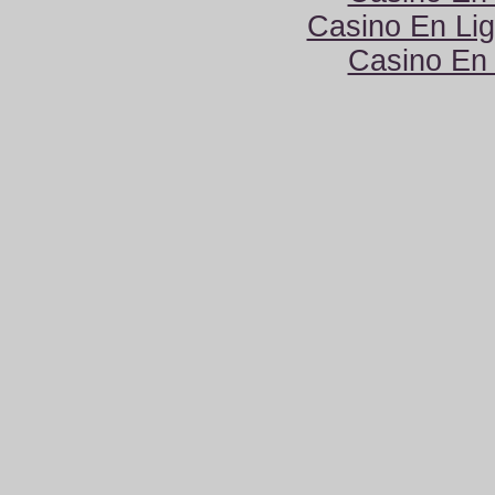
Casino En Lig
Casino En 