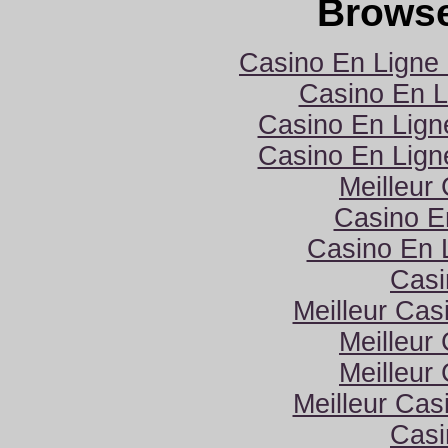
Browse
Casino En Ligne 
Casino En L
Casino En Ligne
Casino En Ligne
Meilleur
Casino E
Casino En 
Casi
Meilleur Cas
Meilleur
Meilleur
Meilleur Cas
Casi