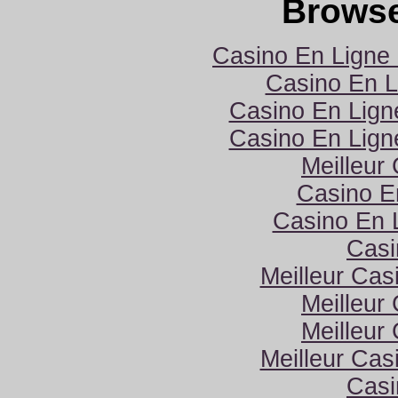
Browse
Casino En Ligne 
Casino En L
Casino En Ligne
Casino En Ligne
Meilleur
Casino E
Casino En 
Casi
Meilleur Cas
Meilleur
Meilleur
Meilleur Cas
Casi