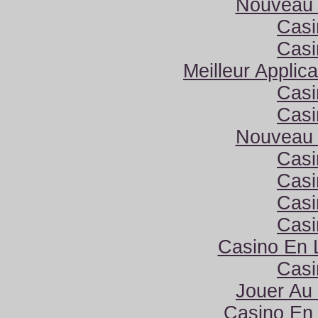
Nouveau 
Casi
Casi
Meilleur Applic
Casi
Casi
Nouveau 
Casi
Casi
Casi
Casi
Casino En 
Casi
Jouer Au
Casino En 