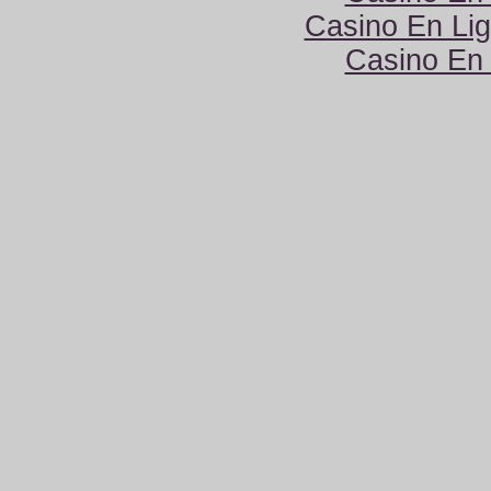
Casino En Lig
Casino En 