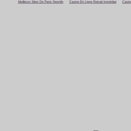
Meilleurs Sites De Paris Sportifs
Casino En Ligne Retrait Immédiat
Casino