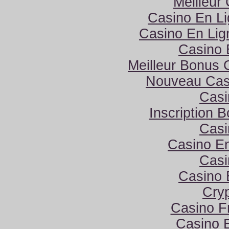
Meilleur
Casino En L
Casino En Li
Casino 
Meilleur Bonus 
Nouveau Cas
Casi
Inscription 
Casi
Casino E
Casi
Casino 
Cry
Casino F
Casino 