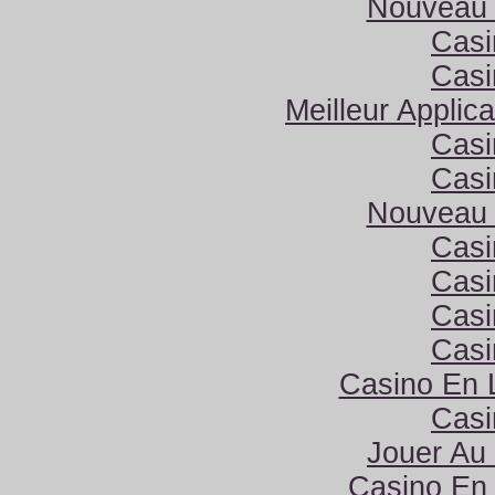
Nouveau 
Casi
Casi
Meilleur Applic
Casi
Casi
Nouveau 
Casi
Casi
Casi
Casi
Casino En 
Casi
Jouer Au
Casino En 