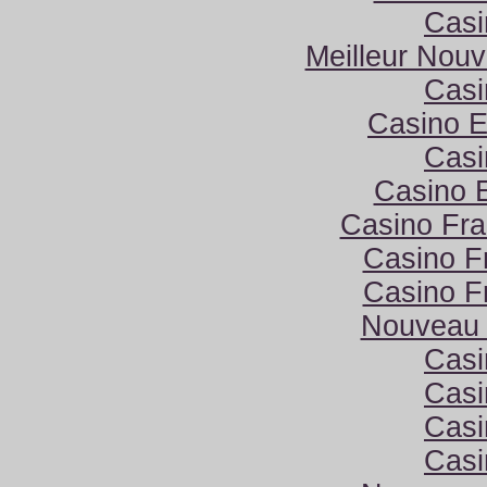
Casi
Meilleur Nou
Casi
Casino E
Casi
Casino 
Casino Fra
Casino F
Casino F
Nouveau 
Casi
Casi
Casi
Casi