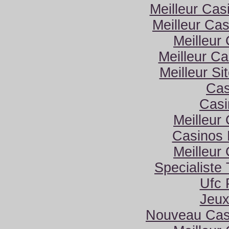
Meilleur Cas
Meilleur Cas
Meilleur
Meilleur Ca
Meilleur Si
Cas
Casi
Meilleur
Casinos 
Meilleur
Specialiste 
Ufc 
Jeux
Nouveau Cas