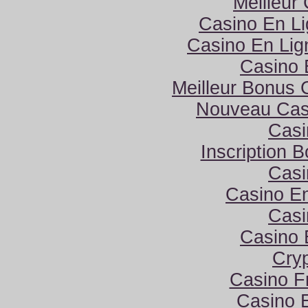
Meilleur
Casino En L
Casino En Li
Casino 
Meilleur Bonus 
Nouveau Cas
Casi
Inscription 
Casi
Casino E
Casi
Casino 
Cry
Casino F
Casino 