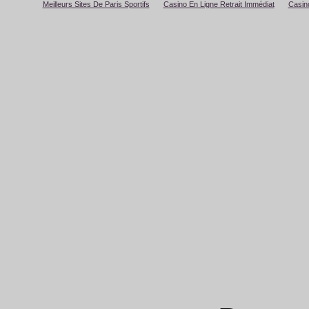
Meilleurs Sites De Paris Sportifs
Casino En Ligne Retrait Immédiat
Casino