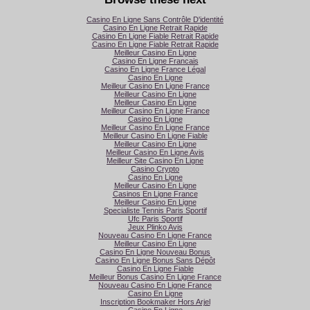
Casino En Ligne Sans Contrôle D'identité
Casino En Ligne Retrait Rapide
Casino En Ligne Fiable Retrait Rapide
Casino En Ligne Fiable Retrait Rapide
Meilleur Casino En Ligne
Casino En Ligne Francais
Casino En Ligne France Légal
Casino En Ligne
Meilleur Casino En Ligne France
Meilleur Casino En Ligne
Meilleur Casino En Ligne
Meilleur Casino En Ligne France
Casino En Ligne
Meilleur Casino En Ligne France
Meilleur Casino En Ligne Fiable
Meilleur Casino En Ligne
Meilleur Casino En Ligne Avis
Meilleur Site Casino En Ligne
Casino Crypto
Casino En Ligne
Meilleur Casino En Ligne
Casinos En Ligne France
Meilleur Casino En Ligne
Specialiste Tennis Paris Sportif
Ufc Paris Sportif
Jeux Plinko Avis
Nouveau Casino En Ligne France
Meilleur Casino En Ligne
Casino En Ligne Nouveau Bonus
Casino En Ligne Bonus Sans Dépôt
Casino En Ligne Fiable
Meilleur Bonus Casino En Ligne France
Nouveau Casino En Ligne France
Casino En Ligne
Inscription Bookmaker Hors Arjel