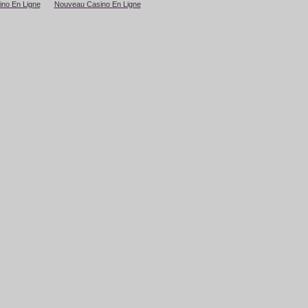
no En Ligne
Nouveau Casino En Ligne