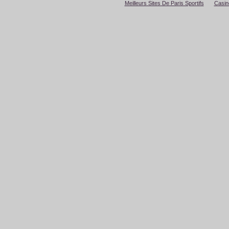
Meilleurs Sites De Paris Sportifs
Casin