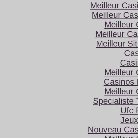
Meilleur Cas
Meilleur Cas
Meilleur
Meilleur Ca
Meilleur Si
Cas
Casi
Meilleur
Casinos 
Meilleur
Specialiste 
Ufc 
Jeux
Nouveau Cas