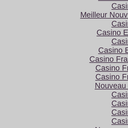
Casi
Meilleur Nou
Casi
Casino E
Casi
Casino 
Casino Fra
Casino F
Casino F
Nouveau 
Casi
Casi
Casi
Casi