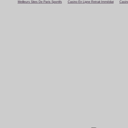
Meilleurs Sites De Paris Sportifs
Casino En Ligne Retrait Immédiat
Casino