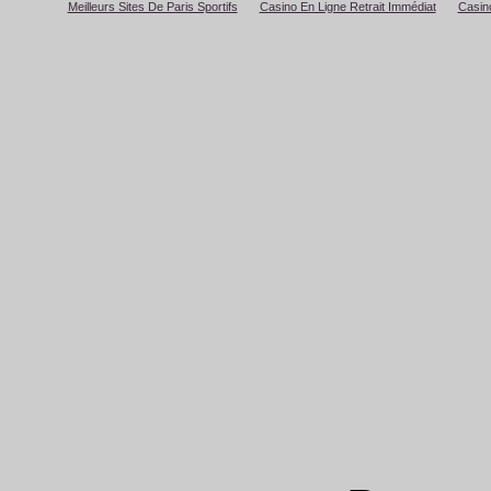
Meilleurs Sites De Paris Sportifs
Casino En Ligne Retrait Immédiat
Casino