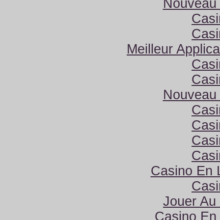
Nouveau 
Casi
Casi
Meilleur Applic
Casi
Casi
Nouveau 
Casi
Casi
Casi
Casi
Casino En 
Casi
Jouer Au
Casino En 