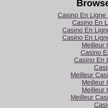
Browse
Casino En Ligne 
Casino En L
Casino En Ligne
Casino En Ligne
Meilleur
Casino E
Casino En 
Casi
Meilleur Cas
Meilleur
Meilleur
Meilleur Cas
Casi