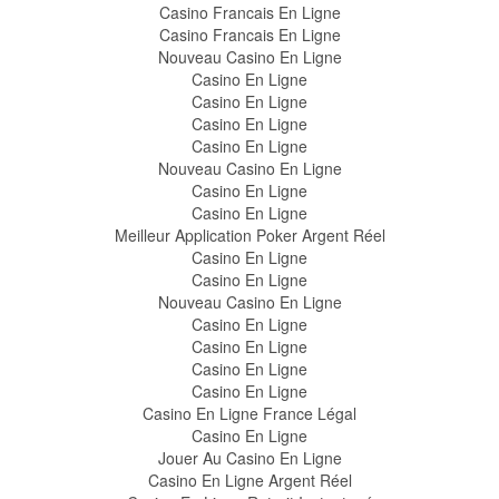
Casino Francais En Ligne
Casino Francais En Ligne
Nouveau Casino En Ligne
Casino En Ligne
Casino En Ligne
Casino En Ligne
Casino En Ligne
Nouveau Casino En Ligne
Casino En Ligne
Casino En Ligne
Meilleur Application Poker Argent Réel
Casino En Ligne
Casino En Ligne
Nouveau Casino En Ligne
Casino En Ligne
Casino En Ligne
Casino En Ligne
Casino En Ligne
Casino En Ligne France Légal
Casino En Ligne
Jouer Au Casino En Ligne
Casino En Ligne Argent Réel