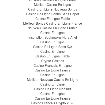
Meilleur Casino En Ligne
Casino En Ligne Nouveau Bonus
Casino En Ligne Bonus Sans Dépôt
Casino En Ligne Fiable
Meilleur Bonus Casino En Ligne France
Nouveau Casino En Ligne France
Casino En Ligne
Inscription Bookmaker Hors Arjel
Casino En Ligne
Casino En Ligne Sans Kyc
Casino En Ligne
Casino En Ligne Fiable
Crypto Casinos
Casino Francais En Ligne
Casino En Ligne France
Casino En Ligne
Meilleur Nouveau Casino En Ligne
Casino En Ligne
Casino En Ligne Neosurf
Casino En Ligne
Casino En Ligne France
Casino Français Crypto 2026