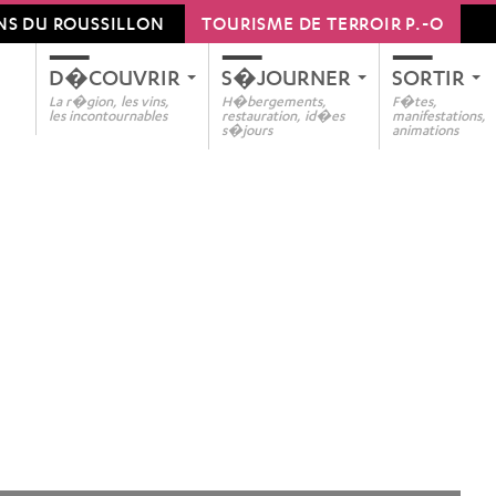
NS DU ROUSSILLON
TOURISME DE TERROIR P.-O
D�COUVRIR
S�JOURNER
SORTIR
...
...
..
La r�gion, les vins,
H�bergements,
F�tes,
les incontournables
restauration, id�es
manifestations,
s�jours
animations