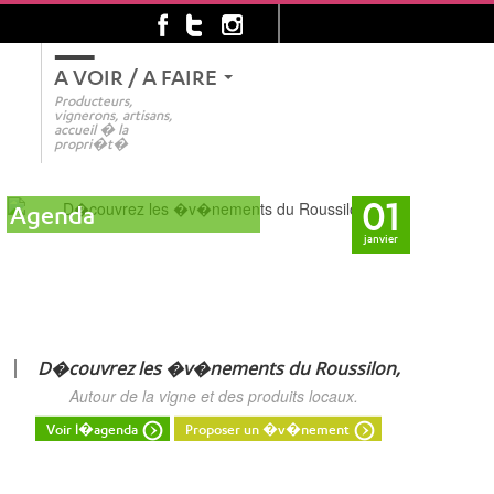
A VOIR / A FAIRE
.
...
Producteurs,
vignerons, artisans,
accueil � la
propri�t�
01
Agenda
Agen
janvier
D�couvrez les �v�nements du Roussilon,
Les 
Autour de la vigne et des produits locaux.
Balades,
attende
R
Voir l�agenda
Proposer un �v�nement
Voi