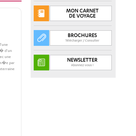
MON CARNET
DE VOYAGE
BROCHURES
Télécharger / Consulter
d'une
n� d'un
vec une
NEWSLETTER
nim�e par
Abonnez-vous !
uterraine