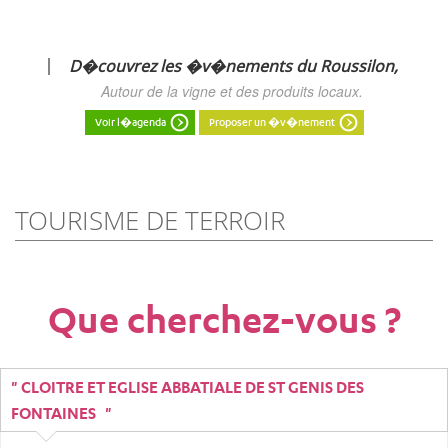
ts du Roussilon,
Les Rendez-Vous Gourmands -
produits locaux.
Balades, d�gustations, visites, festi
vous attendent pour prolonger l'
l'agenda des Rendez-Vous Gourmands
un �v�nement
Voir l�agenda
Proposer un �v
TOURISME DE TERROIR
Que cherchez-vous ?
" CLOITRE ET EGLISE ABBATIALE DE ST GENIS DES
FONTAINES "