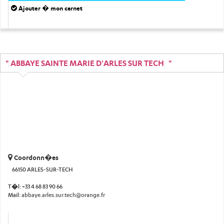
Ajouter � mon carnet
" ABBAYE SAINTE MARIE D'ARLES SUR TECH "
Coordonn�es
66150 ARLES-SUR-TECH
T�l:
+33 4 68 83 90 66
Mail:
abbaye.arles.sur.tech@orange.fr