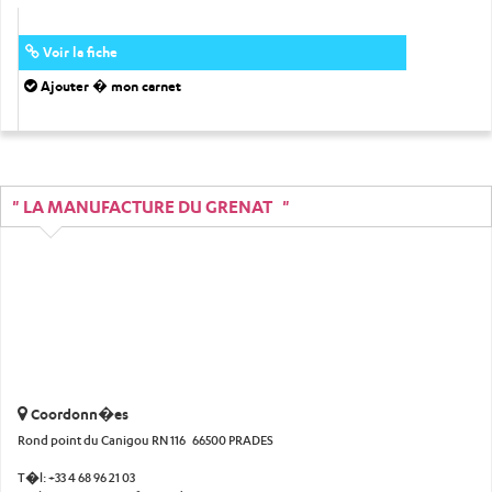
Voir la fiche
Ajouter � mon carnet
" LA MANUFACTURE DU GRENAT "
Coordonn�es
Rond point du Canigou RN 116 66500 PRADES
T�l:
+33 4 68 96 21 03