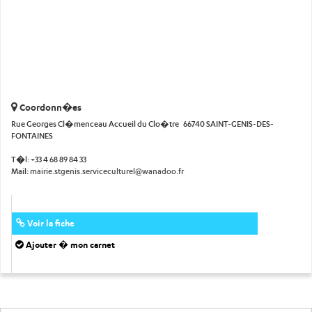
Coordonn�es
Rue Georges Cl�menceau Accueil du Clo�tre 66740 SAINT-GENIS-DES-
FONTAINES
T�l:
+33 4 68 89 84 33
Mail:
mairie.stgenis.serviceculturel@wanadoo.fr
Voir la fiche
Ajouter � mon carnet