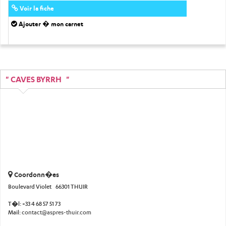
Voir la fiche
Ajouter � mon carnet
" CAVES BYRRH "
Coordonn�es
Boulevard Violet 66301 THUIR
T�l:
+33 4 68 57 51 73
Mail:
contact@aspres-thuir.com