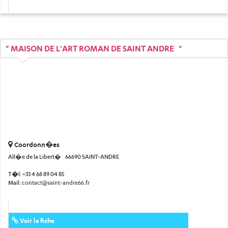
" MAISON DE L'ART ROMAN DE SAINT ANDRE "
Coordonn�es
All�e de la Libert� 66690 SAINT-ANDRE
T�l:
+33 4 68 89 04 85
Mail:
contact@saint-andre66.fr
Voir la fiche