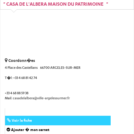
" CASA DE L'ALBERA MAISON DU PATRIMOINE "
Coordonn�es
4 Place des Castellans 66700 ARGELES-SUR-MER
T�l:
+33 4 68 81 42 74
+33 4 68 88 59 38
Mail:
casadelalbera@ville-argelessurmer.fr
Voir la fiche
Ajouter � mon carnet