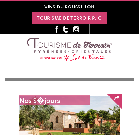
VINS DU ROUSSILLON
TOURISME DE TERROIR P.-O
Nos S�jours