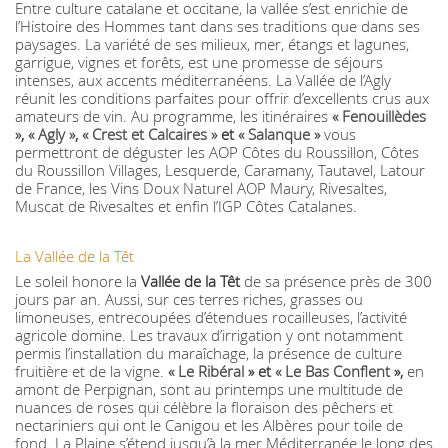
Entre culture catalane et occitane, la vallée s’est enrichie de
l’Histoire des Hommes tant dans ses traditions que dans ses
paysages. La variété de ses milieux, mer, étangs et lagunes,
garrigue, vignes et forêts, est une promesse de séjours
intenses, aux accents méditerranéens. La Vallée de l’Agly
réunit les conditions parfaites pour offrir d’excellents crus aux
amateurs de vin. Au programme, les itinéraires
« Fenouillèdes
»
,
« Agly »
,
« Crest et Calcaires »
et
« Salanque »
vous
permettront de déguster les AOP Côtes du Roussillon, Côtes
du Roussillon Villages, Lesquerde, Caramany, Tautavel, Latour
de France, les Vins Doux Naturel AOP Maury, Rivesaltes,
Muscat de Rivesaltes et enfin l’IGP Côtes Catalanes.
La Vallée de la Têt
Le soleil honore la
Vallée de la Têt
de sa présence près de 300
jours par an. Aussi, sur ces terres riches, grasses ou
limoneuses, entrecoupées d’étendues rocailleuses, l’activité
agricole domine. Les travaux d’irrigation y ont notamment
permis l’installation du maraîchage, la présence de culture
fruitière et de la vigne.
« Le Ribéral
» et
« Le Bas Conflent
»,
en
amont de Perpignan, sont au printemps une multitude de
nuances de roses qui célèbre la floraison des pêchers et
nectariniers qui ont le Canigou et les Albères pour toile de
fond. La Plaine s’étend jusqu’à la mer Méditerranée le long des