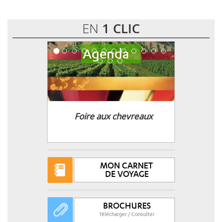
EN
1 CLIC
Agenda
Les Caves se rebiffent � Calce
MON CARNET
DE VOYAGE
BROCHURES
Télécharger / Consulter