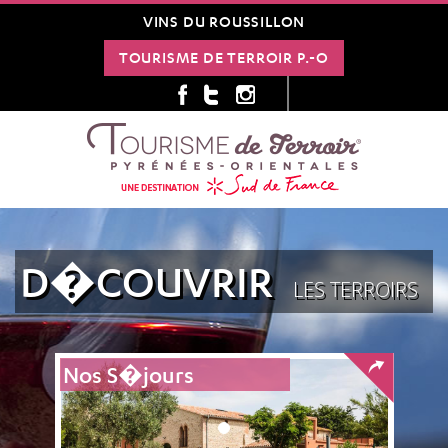
VINS DU ROUSSILLON
TOURISME DE TERROIR P.-O
D�COUVRIR
LES TERROIRS
Nos S�jours