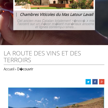
Chambres Viticoles du Mas Latour Lavail
Cet ancien mas Catalan totalement r�nov� a mis
l'accent sur un d�cor m�lant mat�riaux anciens
et lignes contemporaines...
LA ROUTE DES VINS ET DES
TERROIRS
Accueil
› D�couvrir