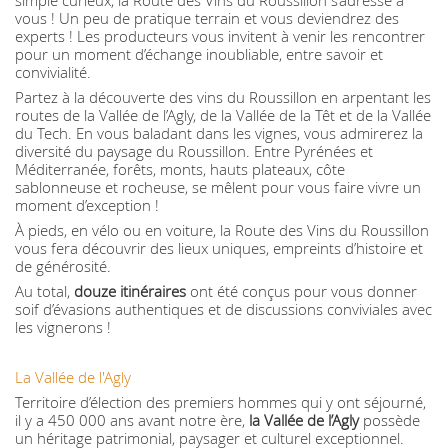
simple curieux, la Route des Vins du Roussillon s’adresse à
vous ! Un peu de pratique terrain et vous deviendrez des
experts ! Les producteurs vous invitent à venir les rencontrer
pour un moment d’échange inoubliable, entre savoir et
convivialité.
Partez à la découverte des vins du Roussillon en arpentant les
routes de la Vallée de l’Agly, de la Vallée de la Têt et de la Vallée
du Tech. En vous baladant dans les vignes, vous admirerez la
diversité du paysage du Roussillon. Entre Pyrénées et
Méditerranée, forêts, monts, hauts plateaux, côte
sablonneuse et rocheuse, se mêlent pour vous faire vivre un
moment d’exception !
À pieds, en vélo ou en voiture, la Route des Vins du Roussillon
vous fera découvrir des lieux uniques, empreints d’histoire et
de générosité.
Au total,
douze itinéraires
ont été conçus pour vous donner
soif d’évasions authentiques et de discussions conviviales avec
les vignerons !
La Vallée de l'Agly
Territoire d’élection des premiers hommes qui y ont séjourné,
il y a 450 000 ans avant notre ère,
la Vallée de l’Agly
possède
un héritage patrimonial, paysager et culturel exceptionnel.