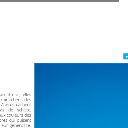
 littoral, elles
roirs chéris des
es Aspres cachent
as de schiste,
 aux couleurs des
pres qui puisent
 leur générosité.