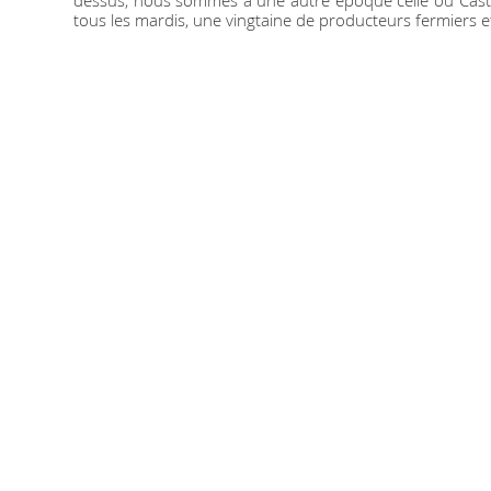
dessus, nous sommes à une autre époque celle où Casteln
tous les mardis, une vingtaine de producteurs fermiers e