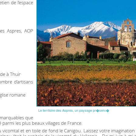
etien de l’espace
Les Aspres, AOP
de à Thuir
ombre d’artisans
église romane
Le territoire des Aspres, un paysage pr�serv�
 remarquables que
ssé parmi les plus beaux villages de France.
u vicomtal et en toile de fond le Canigou. Laissez votre imagination