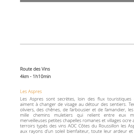
Route des Vins
4km - 1h10min
Les Aspres
Les Aspres sont secrètes, loin des flux touristiques du
aiment à changer de visage au détour des sentiers. Ter
oliviers, des chênes, de l’arbousier et de l’amandier, l
mille chemins muletiers qui relient entre eux m
merveilleuses petites chapelles romanes et villages ocre
terroirs typés des vins AOC Côtes du Roussillon les As
aux rayons d’un soleil bienfaiteur, toute leur ardeur et