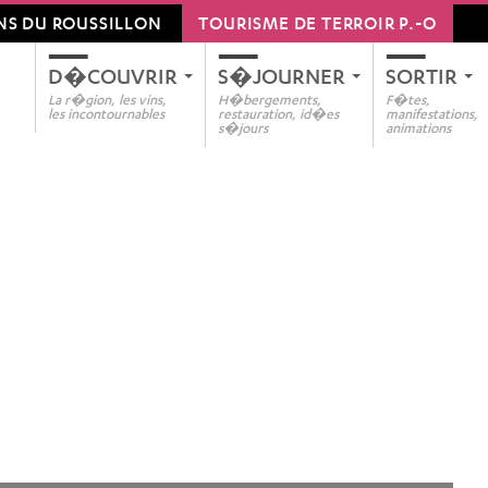
NS DU ROUSSILLON
TOURISME DE TERROIR P.-O
D�COUVRIR
S�JOURNER
SORTIR
...
...
..
La r�gion, les vins,
H�bergements,
F�tes,
les incontournables
restauration, id�es
manifestations,
s�jours
animations