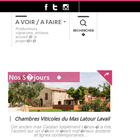
A VOIR / A FAIRE
.
...
Producteurs,
RECHERCHER
vignerons, artisans,
�
accueil � la
propri�t�
Nos S�jours
Chambres Viticoles du Mas Latour Lavail
Cet ancien mas Catalan totalement r�nov� a mis
l'accent sur un d�cor m�lant mat�riaux anciens
et lignes contemporaines...