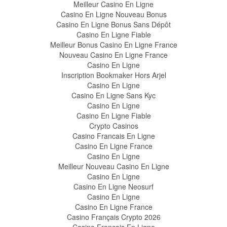
Meilleur Casino En Ligne
Casino En Ligne Nouveau Bonus
Casino En Ligne Bonus Sans Dépôt
Casino En Ligne Fiable
Meilleur Bonus Casino En Ligne France
Nouveau Casino En Ligne France
Casino En Ligne
Inscription Bookmaker Hors Arjel
Casino En Ligne
Casino En Ligne Sans Kyc
Casino En Ligne
Casino En Ligne Fiable
Crypto Casinos
Casino Francais En Ligne
Casino En Ligne France
Casino En Ligne
Meilleur Nouveau Casino En Ligne
Casino En Ligne
Casino En Ligne Neosurf
Casino En Ligne
Casino En Ligne France
Casino Français Crypto 2026
Casino Francais En Ligne