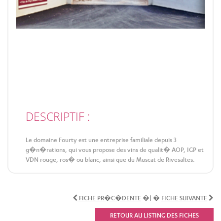
DESCRIPTIF :
Le domaine Fourty est une entreprise familiale depuis 3
g�n�rations, qui vous propose des vins de qualit� AOP, IGP et
VDN rouge, ros� ou blanc, ainsi que du Muscat de Rivesaltes.
FICHE PR�C�DENTE
�| �
FICHE SUIVANTE
RETOUR AU LISTING DES FICHES