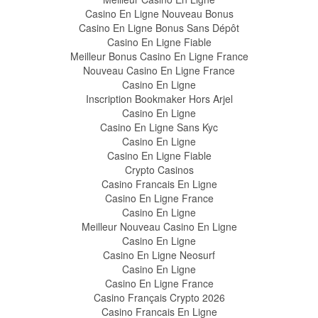
Casino En Ligne Nouveau Bonus
Casino En Ligne Bonus Sans Dépôt
Casino En Ligne Fiable
Meilleur Bonus Casino En Ligne France
Nouveau Casino En Ligne France
Casino En Ligne
Inscription Bookmaker Hors Arjel
Casino En Ligne
Casino En Ligne Sans Kyc
Casino En Ligne
Casino En Ligne Fiable
Crypto Casinos
Casino Francais En Ligne
Casino En Ligne France
Casino En Ligne
Meilleur Nouveau Casino En Ligne
Casino En Ligne
Casino En Ligne Neosurf
Casino En Ligne
Casino En Ligne France
Casino Français Crypto 2026
Casino Francais En Ligne