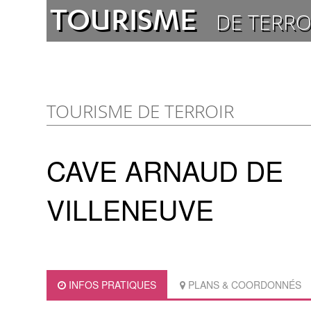
TOURISME
DE TERRO
TOURISME DE TERROIR
CAVE ARNAUD DE
VILLENEUVE
INFOS PRATIQUES
PLANS & COORDONNÉS