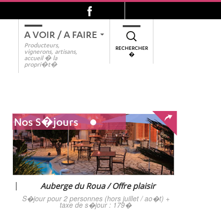
A VOIR / A FAIRE
.
...
Producteurs,
RECHERCHER
vignerons, artisans,
�
accueil � la
propri�t�
Nos S�jours
Auberge du Roua / Offre plaisir
S�jour pour 2 personnes (hors juillet / ao�t) +
taxe de s�jour : 179�