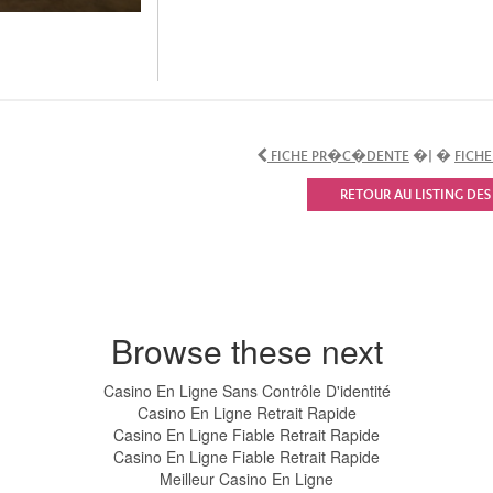
FICHE PR�C�DENTE
�| �
FICHE
RETOUR AU LISTING DES
Browse these next
Casino En Ligne Sans Contrôle D'identité
Casino En Ligne Retrait Rapide
Casino En Ligne Fiable Retrait Rapide
Casino En Ligne Fiable Retrait Rapide
Meilleur Casino En Ligne