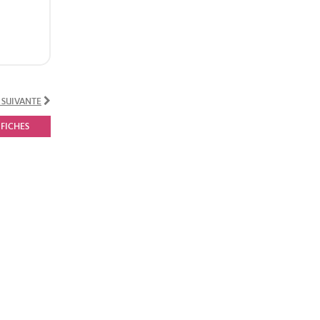
 SUIVANTE
 FICHES