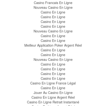
Casino Francais En Ligne
Nouveau Casino En Ligne
Casino En Ligne
Casino En Ligne
Casino En Ligne
Casino En Ligne
Nouveau Casino En Ligne
Casino En Ligne
Casino En Ligne
Meilleur Application Poker Argent Réel
Casino En Ligne
Casino En Ligne
Nouveau Casino En Ligne
Casino En Ligne
Casino En Ligne
Casino En Ligne
Casino En Ligne
Casino En Ligne France Légal
Casino En Ligne
Jouer Au Casino En Ligne
Casino En Ligne Argent Réel
Casino En Ligne Retrait Instantané