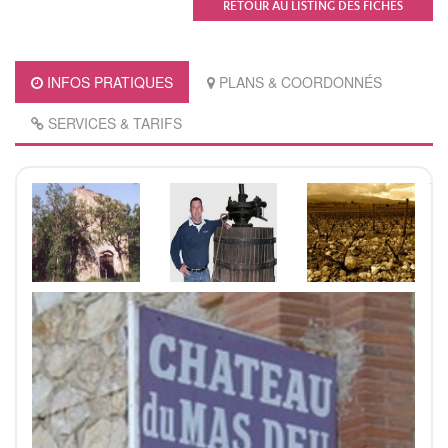
RETOUR AU LISTING DES FICHES
INFOS PRATIQUES
PLANS & COORDONNÉS
SERVICES & TARIFS