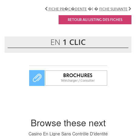
FICHE PR�C�DENTE
�| �
FICHE SUIVANTE
RETOUR AU LISTING DES FICHES
EN
1 CLIC
BROCHURES
Télécharger / Consulter
Browse these next
Casino En Ligne Sans Contrôle D'identité