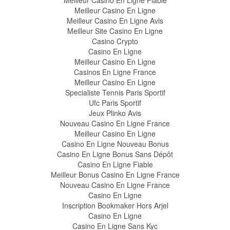
Meilleur Casino En Ligne
Meilleur Casino En Ligne Avis
Meilleur Site Casino En Ligne
Casino Crypto
Casino En Ligne
Meilleur Casino En Ligne
Casinos En Ligne France
Meilleur Casino En Ligne
Specialiste Tennis Paris Sportif
Ufc Paris Sportif
Jeux Plinko Avis
Nouveau Casino En Ligne France
Meilleur Casino En Ligne
Casino En Ligne Nouveau Bonus
Casino En Ligne Bonus Sans Dépôt
Casino En Ligne Fiable
Meilleur Bonus Casino En Ligne France
Nouveau Casino En Ligne France
Casino En Ligne
Inscription Bookmaker Hors Arjel
Casino En Ligne
Casino En Ligne Sans Kyc