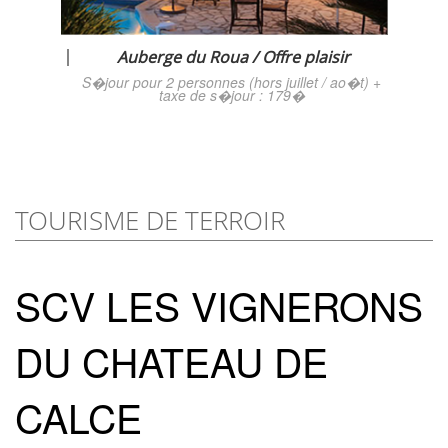
Auberge du Roua / Offre plaisir
S�jour pour 2 personnes (hors juillet / ao�t) +
taxe de s�jour : 179�
TOURISME DE TERROIR
SCV LES VIGNERONS
DU CHATEAU DE
CALCE