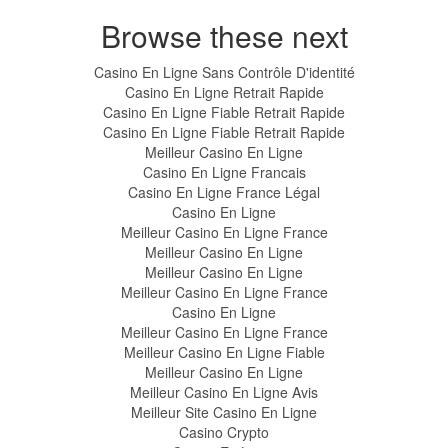
Browse these next
Casino En Ligne Sans Contrôle D'identité
Casino En Ligne Retrait Rapide
Casino En Ligne Fiable Retrait Rapide
Casino En Ligne Fiable Retrait Rapide
Meilleur Casino En Ligne
Casino En Ligne Francais
Casino En Ligne France Légal
Casino En Ligne
Meilleur Casino En Ligne France
Meilleur Casino En Ligne
Meilleur Casino En Ligne
Meilleur Casino En Ligne France
Casino En Ligne
Meilleur Casino En Ligne France
Meilleur Casino En Ligne Fiable
Meilleur Casino En Ligne
Meilleur Casino En Ligne Avis
Meilleur Site Casino En Ligne
Casino Crypto