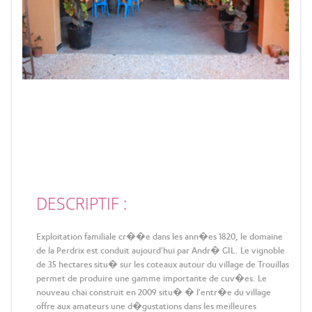
DESCRIPTIF :
Exploitation familiale cr��e dans les ann�es 1820, le domaine
de la Perdrix est conduit aujourd'hui par Andr� GIL. Le vignoble
de 35 hectares situ� sur les coteaux autour du village de Trouillas
permet de produire une gamme importante de cuv�es. Le
nouveau chai construit en 2009 situ� � l'entr�e du village
offre aux amateurs une d�gustations dans les meilleures