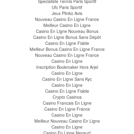
Specialiste Tennis Paris Sportif
Ufc Paris Sportif
Jeux Plinko Avis
Nouveau Casino En Ligne France
Meilleur Casino En Ligne
Casino En Ligne Nouveau Bonus
Casino En Ligne Bonus Sans Dépôt
Casino En Ligne Fiable
Meilleur Bonus Casino En Ligne France
Nouveau Casino En Ligne France
Casino En Ligne
Inscription Bookmaker Hors Arjel
Casino En Ligne
Casino En Ligne Sans Kyc
Casino En Ligne
Casino En Ligne Fiable
Crypto Casinos
Casino Francais En Ligne
Casino En Ligne France
Casino En Ligne
Meilleur Nouveau Casino En Ligne
Casino En Ligne
Casino En Ligne Neosurf