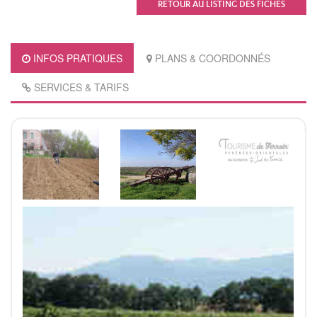
RETOUR AU LISTING DES FICHES
INFOS PRATIQUES
PLANS & COORDONNÉS
SERVICES & TARIFS