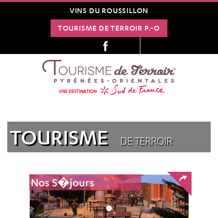
VINS DU ROUSSILLON
TOURISME DE TERROIR P.-O
TOURISME
DE TERROIR
Nos S�jours