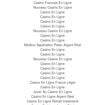
Casino Francais En Ligne
Nouveau Casino En Ligne
Casino En Ligne
Casino En Ligne
Casino En Ligne
Casino En Ligne
Nouveau Casino En Ligne
Casino En Ligne
Casino En Ligne
Meilleur Application Poker Argent Réel
Casino En Ligne
Casino En Ligne
Nouveau Casino En Ligne
Casino En Ligne
Casino En Ligne
Casino En Ligne
Casino En Ligne
Casino En Ligne France Légal
Casino En Ligne
Jouer Au Casino En Ligne
Casino En Ligne Argent Réel
Casino En Ligne Retrait Instantané