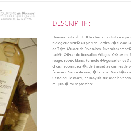
DESCRIPTIF :
Domaine viticole de 11 hectares conduit en agric
biologique situ� au pied de For�a R�al dans l
de T�t. Muscat de Rivesaltes, Rivesaltes ambr
tuil�, C�tes du Roussillon Villages, C�tes du R
rouge, ros�, blanc. Formule d�gustation de 3 
choisir accompagn�s de 3 assiettes garnies de p
fermiers. Vente de vins, � la cave. March�s d
Castelnou le mardi, et Banyuls-sur-Mer le vendr
mi-juin � mi-septembre.