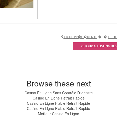
FICHE PR�C�DENTE
�| �
FICHE
RETOUR AU LISTING DES
Browse these next
Casino En Ligne Sans Contrôle D'identité
Casino En Ligne Retrait Rapide
Casino En Ligne Fiable Retrait Rapide
Casino En Ligne Fiable Retrait Rapide
Meilleur Casino En Ligne