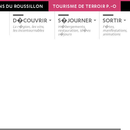
NS DU ROUSSILLON
TOURISME DE TERROIR P.-O
D�COUVRIR
S�JOURNER
SORTIR
...
...
..
La r�gion, les vins,
H�bergements,
F�tes,
les incontournables
restauration, id�es
manifestations,
s�jours
animations