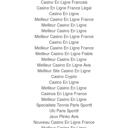
Casino En Ligne Francais
Casino En Ligne France Légal
Casino En Ligne
Meilleur Casino En Ligne France
Meilleur Casino En Ligne
Meilleur Casino En Ligne
Meilleur Casino En Ligne France
Casino En Ligne
Meilleur Casino En Ligne France
Meilleur Casino En Ligne Fiable
Meilleur Casino En Ligne
Meilleur Casino En Ligne Avis
Meilleur Site Casino En Ligne
Casino Crypto
Casino En Ligne
Meilleur Casino En Ligne
Casinos En Ligne France
Meilleur Casino En Ligne
Specialiste Tennis Paris Sportif
Ufc Paris Sportif
Jeux Plinko Avis
Nouveau Casino En Ligne France
Meilleur Casino En Ligne