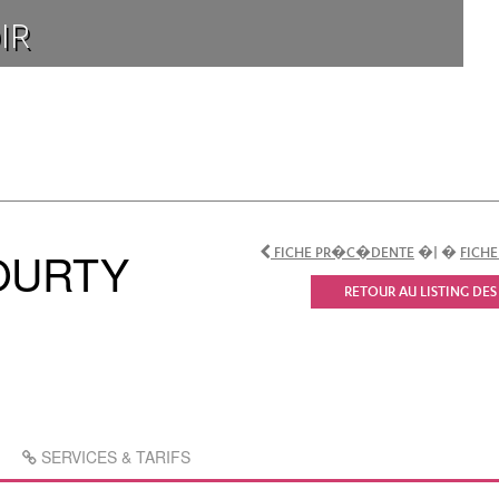
IR
OURTY
FICHE PR�C�DENTE
�| �
FICHE
RETOUR AU LISTING DES
SERVICES & TARIFS