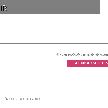
IR
FICHE PR�C�DENTE
�| �
FICHE
RETOUR AU LISTING DES
SERVICES & TARIFS