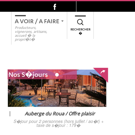
A VOIR / A FAIRE
.
...
Producteurs,
RECHERCHER
vignerons, artisans,
�
accueil � la
propri�t�
Nos S�jours
Auberge du Roua / Offre plaisir
S�jour pour 2 personnes (hors juillet / ao�t) +
taxe de s�jour : 179�