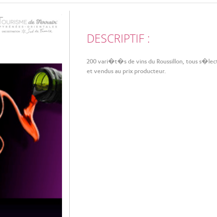
DESCRIPTIF :
200 vari�t�s de vins du Roussillon, tous s�le
et vendus au prix producteur.