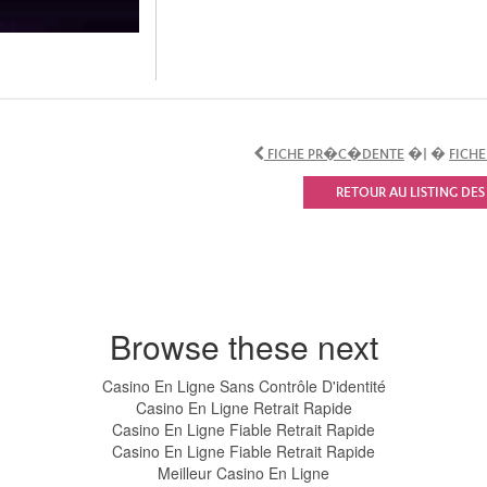
FICHE PR�C�DENTE
�| �
FICHE
RETOUR AU LISTING DES
Browse these next
Casino En Ligne Sans Contrôle D'identité
Casino En Ligne Retrait Rapide
Casino En Ligne Fiable Retrait Rapide
Casino En Ligne Fiable Retrait Rapide
Meilleur Casino En Ligne