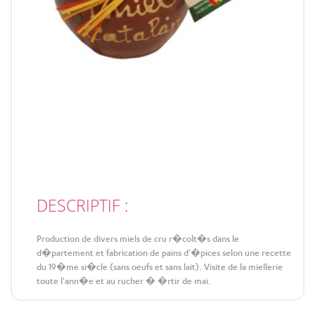
DESCRIPTIF :
Production de divers miels de cru r�colt�s dans le
d�partement et fabrication de pains d'�pices selon une recette
du 19�me si�cle (sans oeufs et sans lait). Visite de la miellerie
toute l'ann�e et au rucher � �rtir de mai.