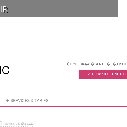
IR
ANC
FICHE PR�C�DENTE
�| �
FICHE
RETOUR AU LISTING DES
SERVICES & TARIFS