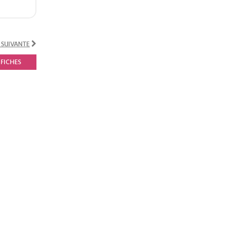
 SUIVANTE
 FICHES