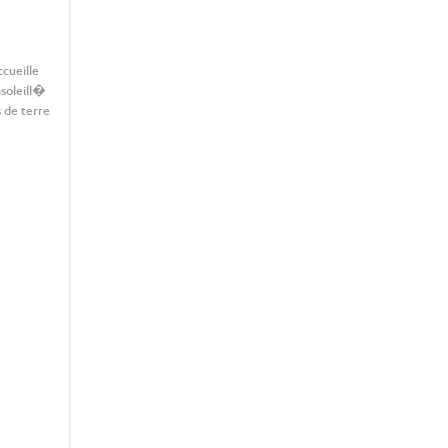
ccueille
nsoleill�
de terre