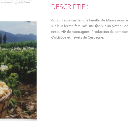
DESCRIPTIF :
Agriculteurs cerdans, la famille De Maury vous a
sur leur ferme familiale situ�e sur un plateau e
entour� de montagnes. Production de pommes 
d'altitude et navets de Cerdagne.