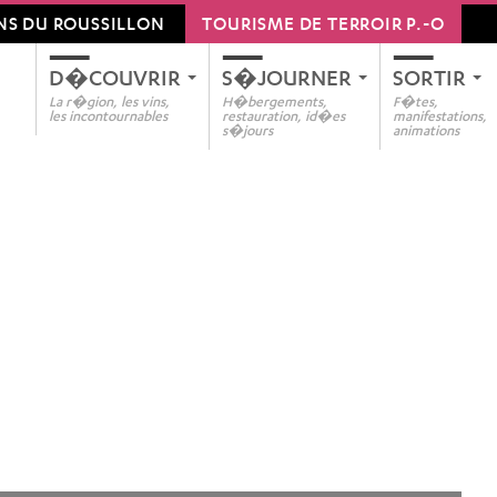
NS DU ROUSSILLON
TOURISME DE TERROIR P.-O
D�COUVRIR
S�JOURNER
SORTIR
...
...
..
La r�gion, les vins,
H�bergements,
F�tes,
les incontournables
restauration, id�es
manifestations,
s�jours
animations