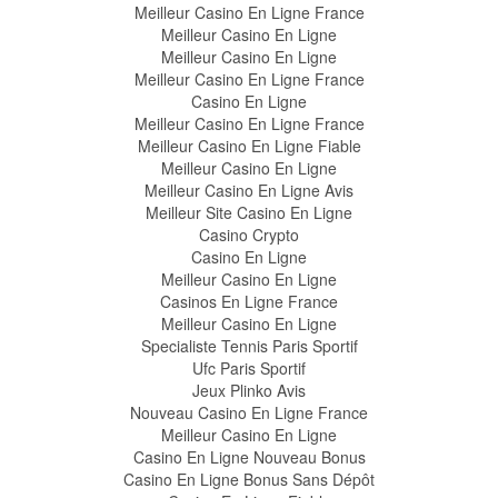
Meilleur Casino En Ligne France
Meilleur Casino En Ligne
Meilleur Casino En Ligne
Meilleur Casino En Ligne France
Casino En Ligne
Meilleur Casino En Ligne France
Meilleur Casino En Ligne Fiable
Meilleur Casino En Ligne
Meilleur Casino En Ligne Avis
Meilleur Site Casino En Ligne
Casino Crypto
Casino En Ligne
Meilleur Casino En Ligne
Casinos En Ligne France
Meilleur Casino En Ligne
Specialiste Tennis Paris Sportif
Ufc Paris Sportif
Jeux Plinko Avis
Nouveau Casino En Ligne France
Meilleur Casino En Ligne
Casino En Ligne Nouveau Bonus
Casino En Ligne Bonus Sans Dépôt