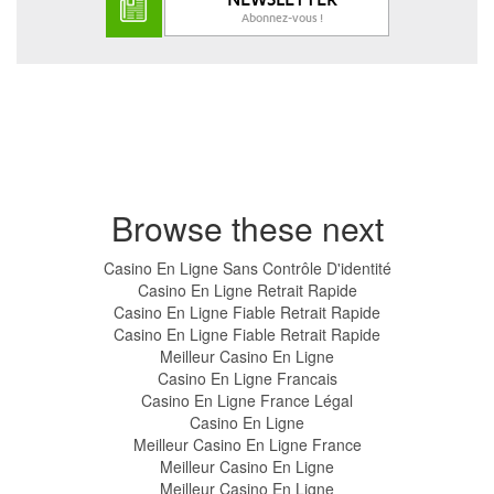
Abonnez-vous !
Browse these next
Casino En Ligne Sans Contrôle D'identité
Casino En Ligne Retrait Rapide
Casino En Ligne Fiable Retrait Rapide
Casino En Ligne Fiable Retrait Rapide
Meilleur Casino En Ligne
Casino En Ligne Francais
Casino En Ligne France Légal
Casino En Ligne
Meilleur Casino En Ligne France
Meilleur Casino En Ligne
Meilleur Casino En Ligne