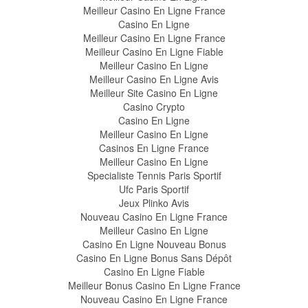
Meilleur Casino En Ligne France
Casino En Ligne
Meilleur Casino En Ligne France
Meilleur Casino En Ligne Fiable
Meilleur Casino En Ligne
Meilleur Casino En Ligne Avis
Meilleur Site Casino En Ligne
Casino Crypto
Casino En Ligne
Meilleur Casino En Ligne
Casinos En Ligne France
Meilleur Casino En Ligne
Specialiste Tennis Paris Sportif
Ufc Paris Sportif
Jeux Plinko Avis
Nouveau Casino En Ligne France
Meilleur Casino En Ligne
Casino En Ligne Nouveau Bonus
Casino En Ligne Bonus Sans Dépôt
Casino En Ligne Fiable
Meilleur Bonus Casino En Ligne France
Nouveau Casino En Ligne France