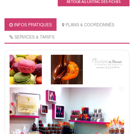
RETOUR AU LISTING DES FICHES
INFOS PRATIQUES
PLANS & COORDONNÉS
SERVICES & TARIFS