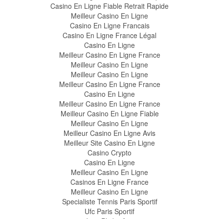
Casino En Ligne Fiable Retrait Rapide
Meilleur Casino En Ligne
Casino En Ligne Francais
Casino En Ligne France Légal
Casino En Ligne
Meilleur Casino En Ligne France
Meilleur Casino En Ligne
Meilleur Casino En Ligne
Meilleur Casino En Ligne France
Casino En Ligne
Meilleur Casino En Ligne France
Meilleur Casino En Ligne Fiable
Meilleur Casino En Ligne
Meilleur Casino En Ligne Avis
Meilleur Site Casino En Ligne
Casino Crypto
Casino En Ligne
Meilleur Casino En Ligne
Casinos En Ligne France
Meilleur Casino En Ligne
Specialiste Tennis Paris Sportif
Ufc Paris Sportif