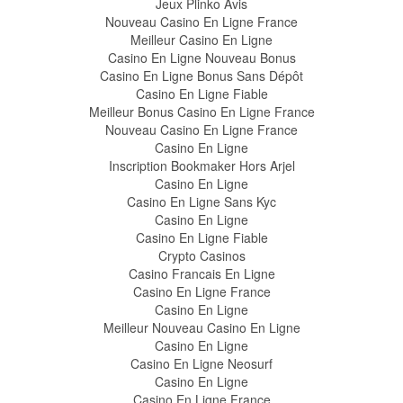
Jeux Plinko Avis
Nouveau Casino En Ligne France
Meilleur Casino En Ligne
Casino En Ligne Nouveau Bonus
Casino En Ligne Bonus Sans Dépôt
Casino En Ligne Fiable
Meilleur Bonus Casino En Ligne France
Nouveau Casino En Ligne France
Casino En Ligne
Inscription Bookmaker Hors Arjel
Casino En Ligne
Casino En Ligne Sans Kyc
Casino En Ligne
Casino En Ligne Fiable
Crypto Casinos
Casino Francais En Ligne
Casino En Ligne France
Casino En Ligne
Meilleur Nouveau Casino En Ligne
Casino En Ligne
Casino En Ligne Neosurf
Casino En Ligne
Casino En Ligne France